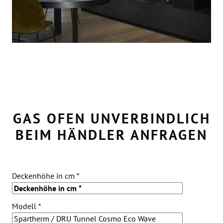
GAS OFEN UNVERBINDLICH
BEIM HÄNDLER ANFRAGEN
Bitte lassen Sie dieses Feld leer.
Deckenhöhe in cm *
Modell *