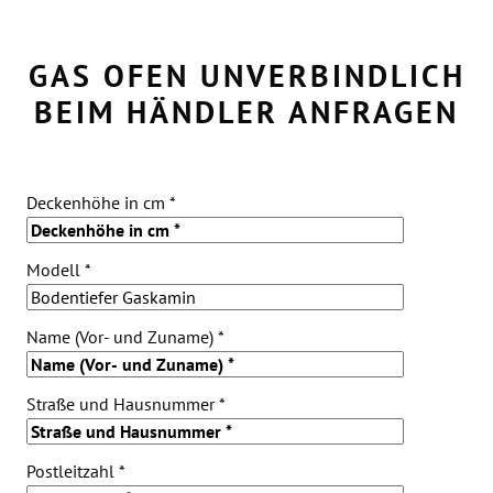
GAS OFEN UNVERBINDLICH
BEIM HÄNDLER ANFRAGEN
Bitte lassen Sie dieses Feld leer.
Deckenhöhe in cm *
Modell *
Name (Vor- und Zuname) *
Straße und Hausnummer *
Postleitzahl *