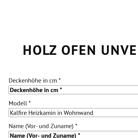
HOLZ OFEN UNVE
Bitte lassen Sie dieses Feld leer.
Deckenhöhe in cm *
Modell *
Name (Vor- und Zuname) *